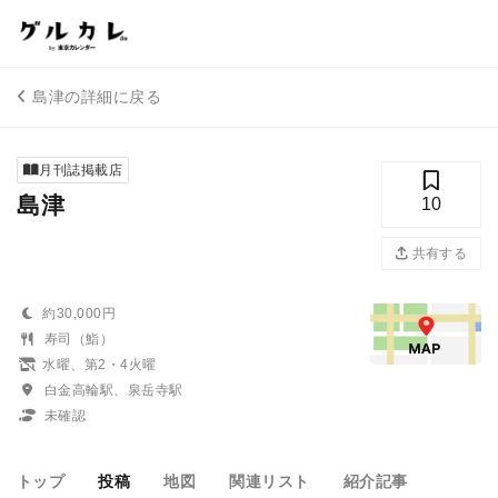
島津の詳細に戻る
月刊誌掲載店
島津
10
共有する
約30,000円
寿司（鮨）
水曜、第2・4火曜
白金高輪駅、泉岳寺駅
未確認
トップ
投稿
地図
関連リスト
紹介記事