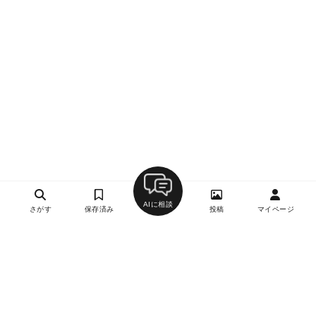
AIに相談
さがす
保存済み
投稿
マイページ