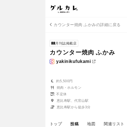
カウンター焼肉 ふかみの詳細に戻る
月刊誌掲載店
カウンター焼肉 ふかみ
yakinikufukami
約5,500円
焼肉・ホルモン
不定休
恵比寿駅、代官山駅
恵比寿駅から徒歩3分
トップ
投稿
地図
関連リスト