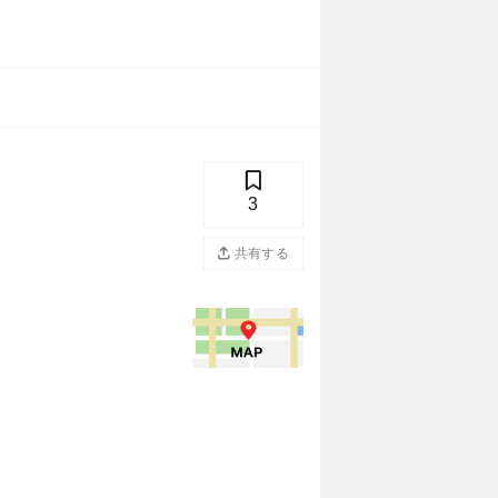
3
共有する