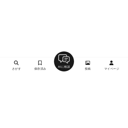
AIに相談
さがす
保存済み
投稿
マイページ