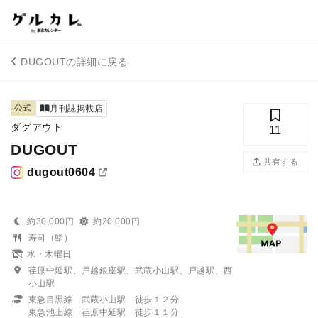
DUGOUTの詳細に戻る
公式
月刊誌掲載店
ダグアウト
11
DUGOUT
共有する
dugout0604
約30,000円
約20,000円
寿司（鮨）
水・木曜日
荏原中延駅、戸越銀座駅、武蔵小山駅、戸越駅、西
小山駅
東急目黒線 武蔵小山駅 徒歩１２分
東急池上線 荏原中延駅 徒歩１１分