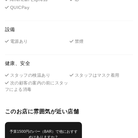
QUICPay
設備
電源あり
禁煙
健康、安全
スタッフの検温あり
スタッフはマスク着用
次の顧客の案内の前にスタッ
フによる消毒
このお店に雰囲気が近い店舗
予算1500円のバー（BAR）で他におすす
めはありますか？