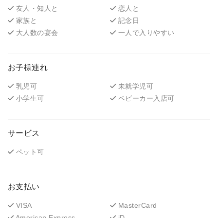
友人・知人と
恋人と
家族と
記念日
大人数の宴会
一人で入りやすい
お子様連れ
乳児可
未就学児可
小学生可
ベビーカー入店可
サービス
ペット可
お支払い
VISA
MasterCard
American Express
iD