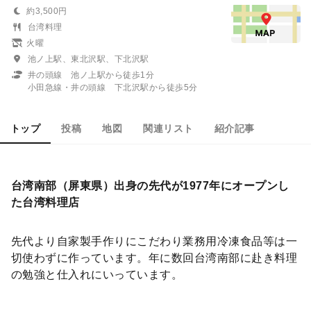
約3,500円
台湾料理
火曜
池ノ上駅、東北沢駅、下北沢駅
井の頭線 池ノ上駅から徒歩1分
小田急線・井の頭線 下北沢駅から徒歩5分
トップ
投稿
地図
関連リスト
紹介記事
台湾南部（屏東県）出身の先代が1977年にオープンし
た台湾料理店
先代より自家製手作りにこだわり業務用冷凍食品等は一
切使わずに作っています。年に数回台湾南部に赴き料理
の勉強と仕入れにいっています。