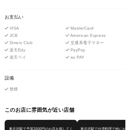
お支払い
VISA
MasterCard
JCB
American Express
Diners Club
交通系電子マネー
楽天Edy
PayPay
楽天ペイ
au PAY
設備
禁煙
このお店に雰囲気が近い店舗
東北沢駅で予算3500円のお店を探してく
東北沢駅で台湾料理で他におす