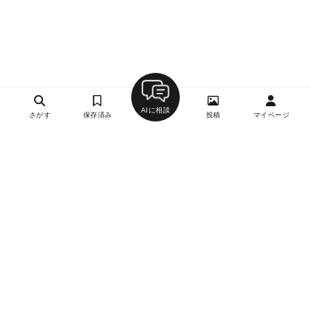
AIに相談
さがす
保存済み
投稿
マイページ