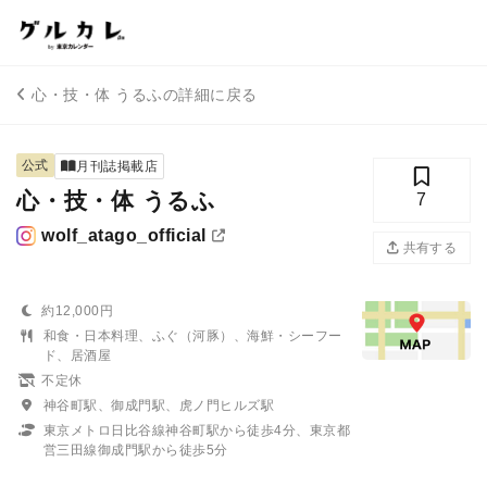
心・技・体 うるふの詳細に戻る
公式
月刊誌掲載店
心・技・体 うるふ
7
wolf_atago_official
共有する
約12,000円
和食・日本料理、ふぐ（河豚）、海鮮・シーフー
ド、居酒屋
不定休
神谷町駅、御成門駅、虎ノ門ヒルズ駅
東京メトロ日比谷線神谷町駅から徒歩4分、東京都
営三田線御成門駅から徒歩5分