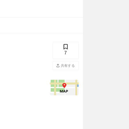
7
共有する