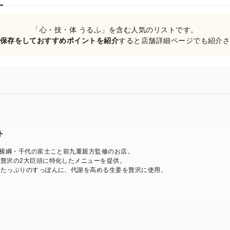
「心・技・体 うるふ」を含む人気のリストです。
保存をしておすすめポイントを紹介
すると店舗詳細ページでも紹介
ト
代横綱・千代の富士こと前九重親方監修のお店。
贅沢の2大巨頭に特化したメニューを提供。
ンたっぷりのすっぽんに、代謝を高める生姜を贅沢に使用。