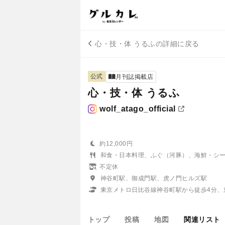
心・技・体 うるふの詳細に戻る
公式
月刊誌掲載店
心・技・体 うるふ
wolf_atago_official
約12,000円
和食・日本料理、ふぐ（河豚）、海鮮・シ
不定休
神谷町駅、御成門駅、虎ノ門ヒルズ駅
東京メトロ日比谷線神谷町駅から徒歩4分、
トップ
投稿
地図
関連リスト