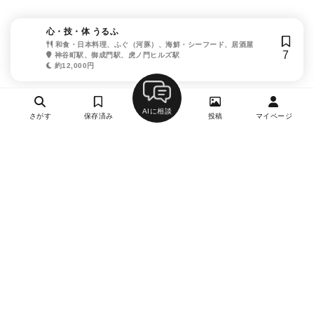
心・技・体 うるふ
和食・日本料理、ふぐ（河豚）、海鮮・シーフード、居酒屋
7
神谷町駅、御成門駅、虎ノ門ヒルズ駅
約12,000円
AIに相談
さがす
保存済み
投稿
マイページ