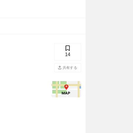
14
共有する