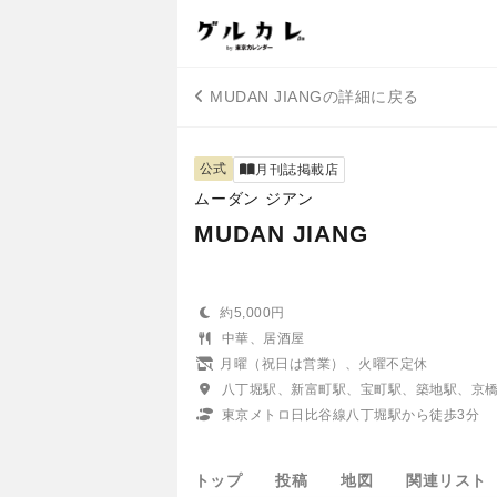
MUDAN JIANGの詳細に戻る
公式
月刊誌掲載店
ムーダン ジアン
MUDAN JIANG
約5,000円
中華、居酒屋
月曜（祝日は営業）、火曜不定休
八丁堀駅、新富町駅、宝町駅、築地駅、京
東京メトロ日比谷線八丁堀駅から徒歩3分
トップ
投稿
地図
関連リスト