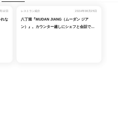
0月12日
レストラン紹介
2024年08月25日
ゃれな
八丁堀『MUDAN JIANG（ムーダン ジア
ン）』。カウンター越しにシェフと会話でき
る“密な距離感”が心地良い