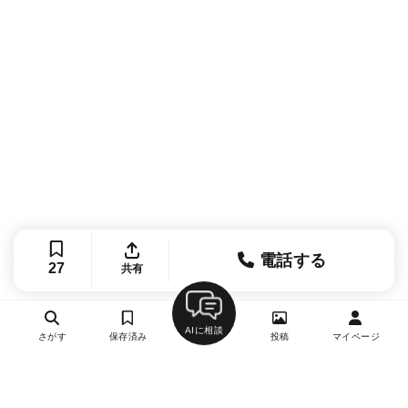
電話する
27
共有
AIに相談
さがす
保存済み
投稿
マイページ