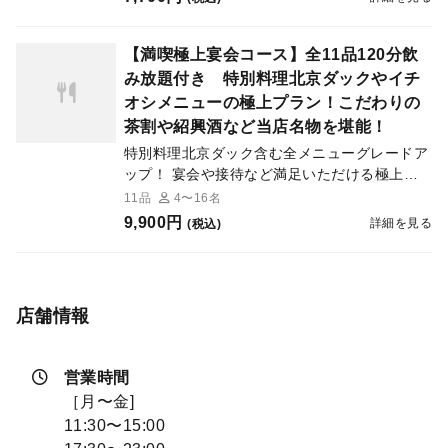
【満喫極上宴会コース】全11品120分飲
み放題付き 特別料理北京ダックやイチ
オシメニューの極上プラン！こだわりの
茶割や紹興酒など当店名物を堪能！
特別料理北京ダック含む全メニューグレードア
ップ！ 宴会や接待など満足いただける極上コ
ース！ 生ビール、紹興酒、こだわりのお茶割
11品
4〜16名
りも飲み放題！
9,900円
詳細を見る
(税込)
店舗情報
営業時間
［月〜金]
11:30〜15:00