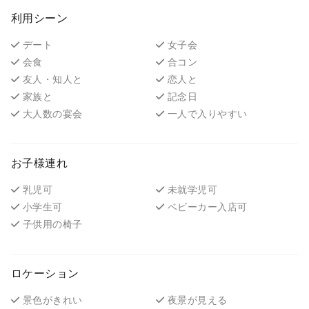
利用シーン
デート
女子会
会食
合コン
友人・知人と
恋人と
家族と
記念日
大人数の宴会
一人で入りやすい
お子様連れ
乳児可
未就学児可
小学生可
ベビーカー入店可
子供用の椅子
ロケーション
景色がきれい
夜景が見える