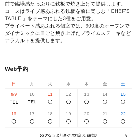
前で臨場感たっぷりに鉄板で焼き上げて提供します。
コースはライブ感あふれる鉄板を前に楽しむ「CHEF’S
TABLE 」をテーマにした3種をご用意。
プライベート感あふれる個室では、900度のオーブンで
ダイナミックに皿ごと焼き上げたプライムステーキなど
アラカルトを提供します。
Web予約
日
月
火
水
木
金
土
9
10
11
12
13
14
15
8/
TEL
TEL
16
17
18
19
20
21
22
8/23
以降の空席を確認
(日)