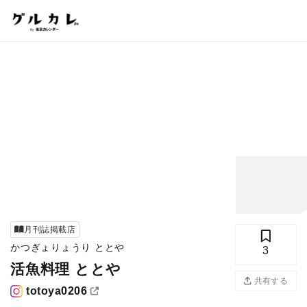
月刊誌掲載店
かつぎょりょうり ととや
3
活魚料理 ととや
写真
共有する
totoya0206