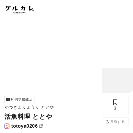
月刊誌掲載店
かつぎょりょうり ととや
3
活魚料理 ととや
写真
共有する
totoya0206