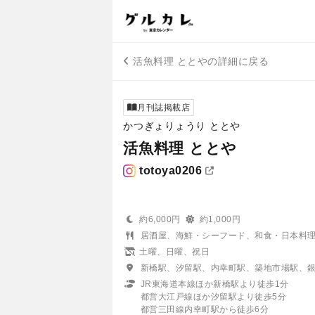
活魚料理 ととやの詳細に戻る
月刊誌掲載店
かつぎょりょうり ととや
活魚料理 ととや
totoya0206
約6,000円
約1,000円
居酒屋、海鮮・シーフード、和食・日本料
土曜、日曜、祝日
新橋駅、汐留駅、内幸町駅、築地市場駅、
JR東海道本線ほか新橋駅より徒歩1分
都営大江戸線ほか汐留駅より徒歩5分
都営三田線内幸町駅から徒歩6分