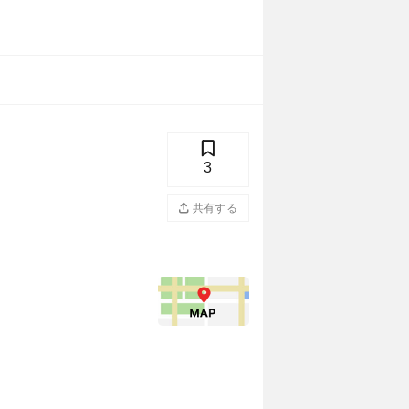
3
共有する