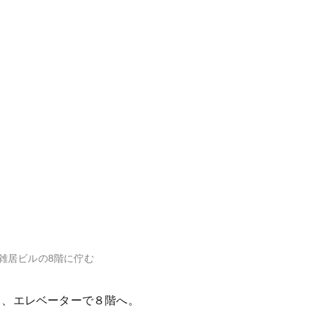
雑居ビルの8階に佇む
し、エレベーターで８階へ。