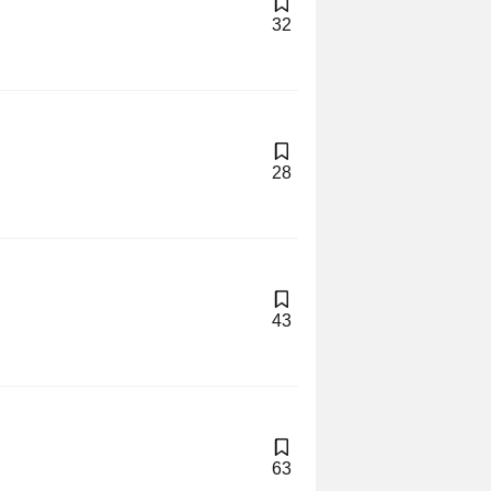
32
28
43
63