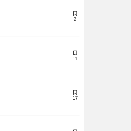
2
11
17