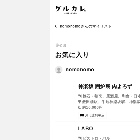
nomonomoさんのマイリスト
公開
お気に入り
nomonomo
神楽坂 囲炉裏 肉よろず
懐石・割烹、居酒屋、和食・日
飯田橋駅、牛込神楽坂駅、神楽
約10,000円
月刊誌掲載店
LABO
ビストロ・バル