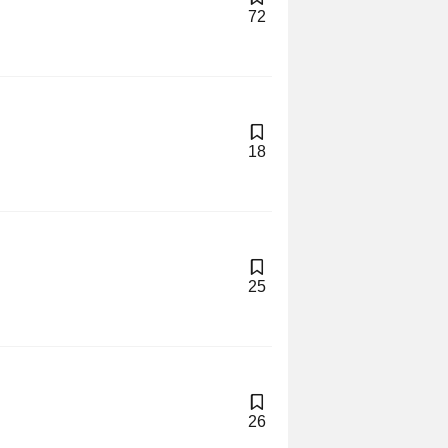
72
18
25
26