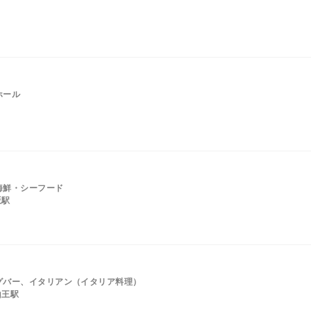
ホール
海鮮・シーフード
坂駅
グバー、イタリアン（イタリア料理）
山王駅