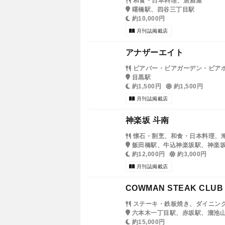
和食・日本料理、居酒屋
曙橋駅、四谷三丁目駅
約10,000円
月刊誌掲載店
アナザーエイト
ビアバー・ビアガーデン・ビア
目黒駅
約1,500円
約1,500円
月刊誌掲載店
神楽坂 斗南
懐石・割烹、和食・日本料理、
飯田橋駅、牛込神楽坂駅、神楽
約12,000円
約3,000円
月刊誌掲載店
COWMAN STEAK CLUB
ステーキ・鉄板焼き、ダイニン
六本木一丁目駅、赤坂駅、溜池
約15,000円