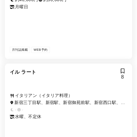
月曜日
月刊誌掲載
WEB予約
イル ラート
8
イタリアン（イタリア料理）
新宿三丁目駅、新宿駅、新宿御苑前駅、新宿西口駅、西
武新宿駅
-
-
水曜、不定休