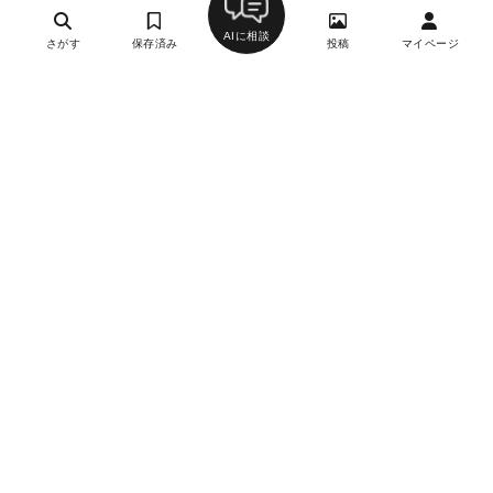
AIに相談
さがす
保存済み
投稿
マイページ
Restaurant Bellustar
12
フレンチ（フランス料理）
西武新宿駅、新宿西口駅、新大久保駅、大久保駅、新宿
駅、新宿三丁目駅、西新宿駅、東新宿駅
約30,000円
約15,000円
なし
フレンチの伝統と文化を守りながら、常に進化する食の体験
日本各地の良いものにこだわり、その土地の風土を感じながら、
これからの旅先への期待やこれまでの旅の思い出を食材や器で表
現し、フレンチの伝統と文化を守りながら、常に進化する食の体
験へと誘います。
月刊誌掲載
東京キッチン
11