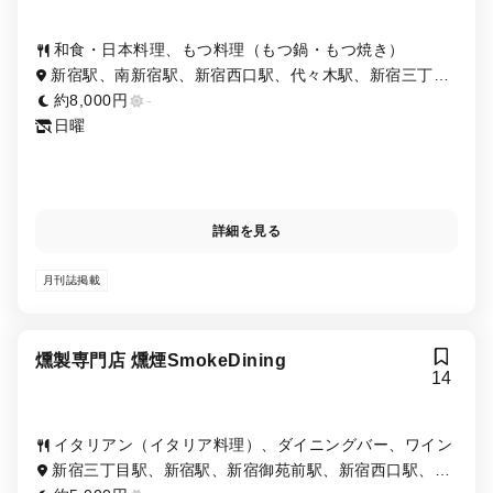
和食・日本料理、もつ料理（もつ鍋・もつ焼き）
新宿駅、南新宿駅、新宿西口駅、代々木駅、新宿三丁目
駅、都庁前駅
約8,000円
-
日曜
詳細を見る
月刊誌掲載
燻製専門店 燻煙SmokeDining
14
イタリアン（イタリア料理）、ダイニングバー、ワイン
新宿三丁目駅、新宿駅、新宿御苑前駅、新宿西口駅、西
武新宿駅