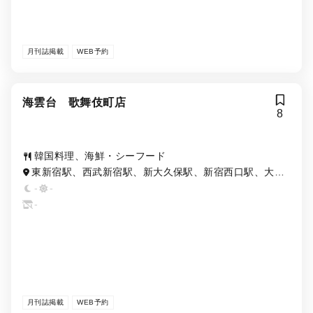
月刊誌掲載
WEB予約
海雲台 歌舞伎町店
8
韓国料理、海鮮・シーフード
東新宿駅、西武新宿駅、新大久保駅、新宿西口駅、大久
保駅、新宿三丁目駅
-
-
-
月刊誌掲載
WEB予約