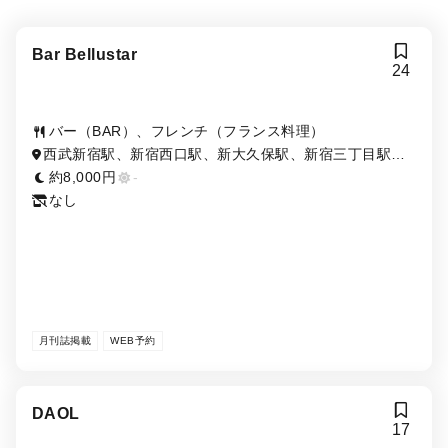
Bar Bellustar
24
バー（BAR）、フレンチ（フランス料理）
西武新宿駅、新宿西口駅、新大久保駅、新宿三丁目駅、
大久保駅、新宿駅、東新宿駅、西新宿駅
約8,000円
-
なし
月刊誌掲載
WEB予約
DAOL
17