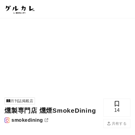
月刊誌掲載店
燻製専門店 燻煙SmokeDining
14
smokedining
共有する