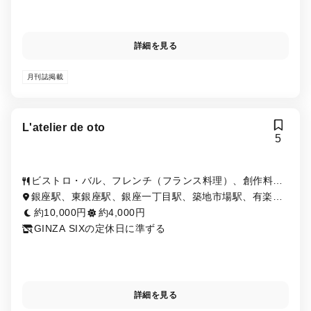
詳細を見る
月刊誌掲載
L'atelier de oto
5
ビストロ・バル、フレンチ（フランス料理）、創作料
理・イノベーティブ・フュージョン
銀座駅、東銀座駅、銀座一丁目駅、築地市場駅、有楽町
駅、日比谷駅、新橋駅
約10,000円
約4,000円
GINZA SIXの定休日に準ずる
詳細を見る