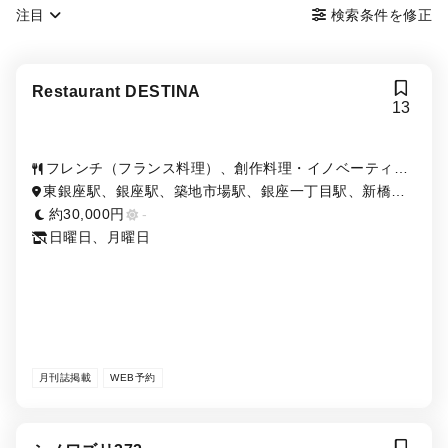
注目
検索条件を修正
Restaurant DESTINA
13
フレンチ（フランス料理）、創作料理・イノベーティ
ブ・フュージョン
東銀座駅、銀座駅、築地市場駅、銀座一丁目駅、新橋
駅、有楽町駅、汐留駅、築地駅、日比谷駅
約30,000円
-
日曜日、月曜日
月刊誌掲載
WEB予約