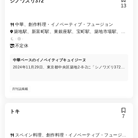
シノワズリ372
13
中華、創作料理・イノベーティブ・フュージョン
築地駅、新富町駅、東銀座駅、宝町駅、築地市場駅、銀
座一丁目駅、八丁堀駅
-
-
不定休
中華ベースのイノベイティブキュイジーヌ
2024年11月29日、東京都中央区築地2-8-2に「シノワズリ372」
が新たにオープンいたします！ オーナーシェフの西岡英俊が手
がけるこの新店舗は、「372」という店名に新宿・銀座・築地の
丁目を取り入れ、さらに「みんなに」という意味を込めて、多く
月刊誌掲載
の方々に愛される場所を目指しております。
トキ
7
スペイン料理、創作料理・イノベーティブ・フュージョ