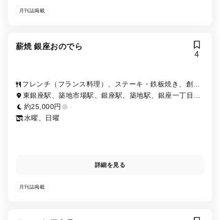
月刊誌掲載
薪焼 銀座おのでら
4
フレンチ（フランス料理）、ステーキ・鉄板焼き、創作
料理・イノベーティブ・フュージョン
東銀座駅、築地市場駅、銀座駅、築地駅、銀座一丁目
駅、新富町駅
約25,000円
-
水曜、日曜
詳細を見る
月刊誌掲載