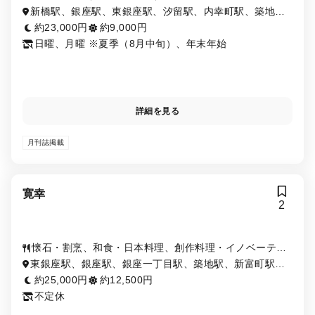
ブ・フュージョン
新橋駅、銀座駅、東銀座駅、汐留駅、内幸町駅、築地市
場駅、日比谷駅、有楽町駅、銀座一丁目駅
約23,000円
約9,000円
日曜、月曜 ※夏季（8月中旬）、年末年始
詳細を見る
月刊誌掲載
寛幸
2
懐石・割烹、和食・日本料理、創作料理・イノベーティ
ブ・フュージョン、海鮮・シーフード
東銀座駅、銀座駅、銀座一丁目駅、築地駅、新富町駅、
有楽町駅、宝町駅、築地市場駅、京橋駅、日比谷駅
約25,000円
約12,500円
不定休