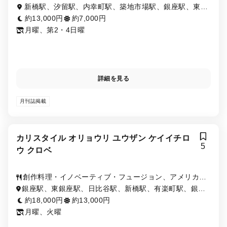
ン
新橋駅、汐留駅、内幸町駅、築地市場駅、銀座駅、東銀
座駅
約13,000円
約7,000円
月曜、第2・4日曜
詳細を見る
月刊誌掲載
カリスタイル オリョウリ ユウザン ケイイチロ
5
ウ クロベ
創作料理・イノベーティブ・フュージョン、アメリカ料
理、ステーキ・鉄板焼き
銀座駅、東銀座駅、日比谷駅、新橋駅、有楽町駅、銀座
一丁目駅、内幸町駅、築地市場駅、汐留駅
約18,000円
約13,000円
月曜、火曜