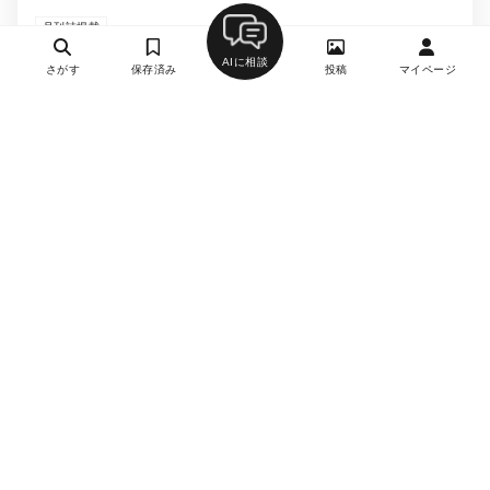
月刊誌掲載
AIに相談
さがす
保存済み
投稿
マイページ
銀座 帯
12
居酒屋、和食・日本料理、フレンチ（フランス料理）、
創作料理・イノベーティブ・フュージョン
東銀座駅、銀座駅、銀座一丁目駅、築地駅、新富町駅、
築地市場駅、宝町駅、有楽町駅、京橋駅
約10,000円
-
日曜日、祝日
大人が愉しむ和フレンチと和モダン空間■２～6名様 個室完備■東
銀座駅１分♪
和モダンの空間で季節を感じる『和×フレンチ』と美酒のマリア
ージュをお愉しみ頂けます。 星付きフレンチレストランでの経
験を活かしたお料理はテクニックと美しさで美食家の皆様のご期
待にお答えいたします。また、陶芸家の丸田宗彦氏、山本英樹氏
の器を一部取り入れたマリアージュ、お任せコースは特に魅力的
です♪