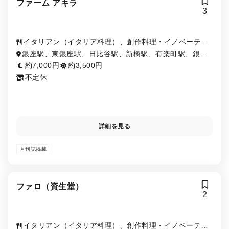
ファーム アキラ
3
イタリアン（イタリア料理）、創作料理・イノベーティ
ブ・フュージョン、ワイン
銀座駅、東銀座駅、日比谷駅、新橋駅、有楽町駅、銀座
一丁目駅、内幸町駅、築地市場駅、汐留駅
約7,000円
約3,500円
不定休
詳細を見る
月刊誌掲載
ファロ（資生堂）
2
イタリアン（イタリア料理）、創作料理・イノベーティ