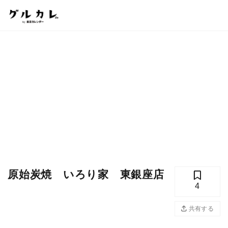
原始炭焼 いろり家 東銀座店
4
共有する