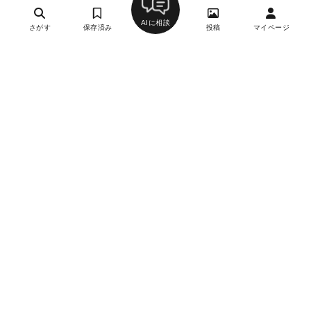
AIに相談
さがす
保存済み
投稿
マイページ
白金台 桜井
5
和食・日本料理
白金台駅
-
-
日曜日
月刊誌掲載
WEB予約
レストラン ひらまつ 広尾
3