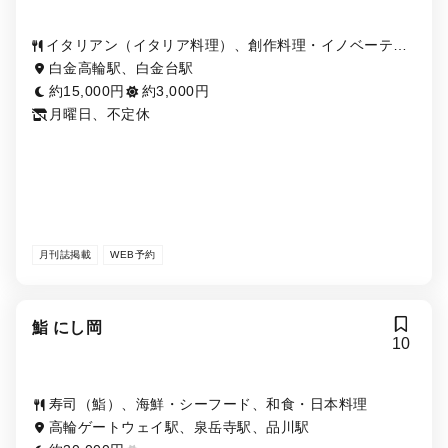
イタリアン（イタリア料理）、創作料理・イノベーティ
ブ・フュージョン
白金高輪駅、白金台駅
約15,000円
約3,000円
月曜日、不定休
月刊誌掲載
WEB予約
鮨 にし岡
10
寿司（鮨）、海鮮・シーフード、和食・日本料理
高輪ゲートウェイ駅、泉岳寺駅、品川駅