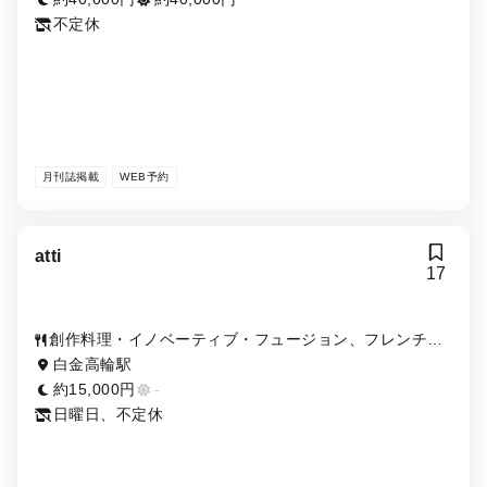
不定休
月刊誌掲載
WEB予約
atti
17
創作料理・イノベーティブ・フュージョン、フレンチ
（フランス料理）、バー（BAR）
白金高輪駅
約15,000円
-
日曜日、不定休