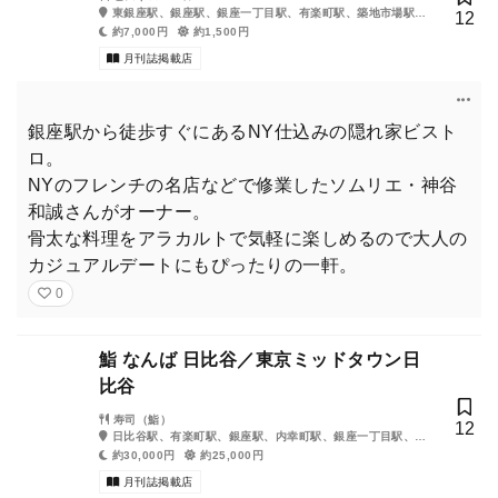
東銀座駅、銀座駅、銀座一丁目駅、有楽町駅、築地市場駅、
12
築地駅、日比谷駅、新富町駅、新橋駅、宝町駅
約7,000円
約1,500円
月刊誌掲載店
銀座駅から徒歩すぐにあるNY仕込みの隠れ家ビスト
ロ。
NYのフレンチの名店などで修業したソムリエ・神谷
和誠さんがオーナー。
骨太な料理をアラカルトで気軽に楽しめるので大人の
カジュアルデートにもぴったりの一軒。
0
鮨 なんば 日比谷／東京ミッドタウン日
比谷
寿司（鮨）
12
日比谷駅、有楽町駅、銀座駅、内幸町駅、銀座一丁目駅、霞
ヶ関駅、桜田門駅
約30,000円
約25,000円
月刊誌掲載店