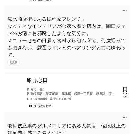
広尾商店街にある隠れ家フレンチ。
ウッディなインテリアが心落ち着く店内は、岡田シェ
フのお宅にお邪魔したような気分に。
メニューはその日届く食材から組み立て、何度通って
も飽きない。厳選ワインとのペアリングと共に味わっ
て。
0
鮨 ふじ田
寿司（鮨）
東銀座駅、新富町駅、築地駅、銀座一丁目駅、銀座駅、宝町
13
駅、築地市場駅、京橋駅、有楽町駅
約15,000円
約10,000円
月刊誌掲載店
歌舞伎座裏のグルメエリアにある人気店。値段以上の
満足感を感じる名人の握り