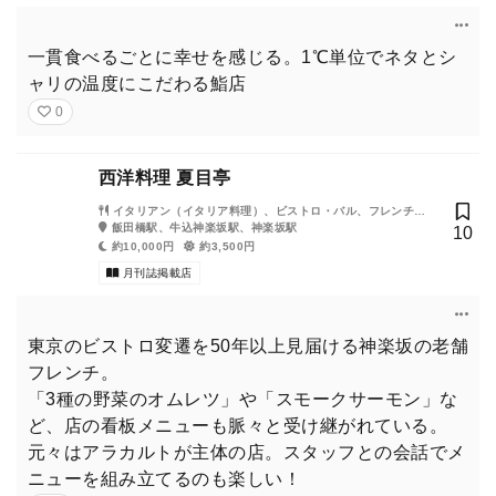
一貫食べるごとに幸せを感じる。1℃単位でネタとシ
ャリの温度にこだわる鮨店
0
西洋料理 夏目亭
イタリアン（イタリア料理）、ビストロ・バル、フレンチ
（フランス料理）、ワイン
飯田橋駅、牛込神楽坂駅、神楽坂駅
10
約10,000円
約3,500円
月刊誌掲載店
東京のビストロ変遷を50年以上見届ける神楽坂の老舗
フレンチ。
「3種の野菜のオムレツ」や「スモークサーモン」な
ど、店の看板メニューも脈々と受け継がれている。
元々はアラカルトが主体の店。スタッフとの会話でメ
ニューを組み立てるのも楽しい！