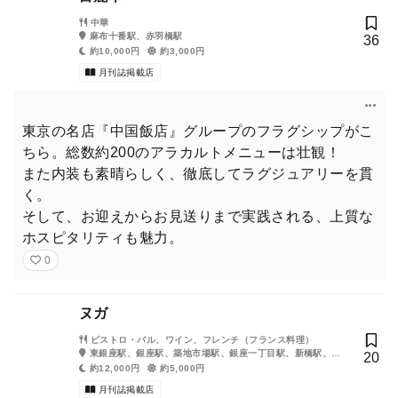
中華
麻布十番駅、赤羽橋駅
36
約10,000円
約3,000円
月刊誌掲載店
東京の名店『中国飯店』グループのフラグシップがこ
ちら。総数約200のアラカルトメニューは壮観！
また内装も素晴らしく、徹底してラグジュアリーを貫
く。
そして、お迎えからお見送りまで実践される、上質な
ホスピタリティも魅力。
0
ヌガ
ビストロ・バル、ワイン、フレンチ（フランス料理）
東銀座駅、銀座駅、築地市場駅、銀座一丁目駅、新橋駅、有
20
楽町駅、築地駅、日比谷駅、汐留駅
約12,000円
約5,000円
月刊誌掲載店