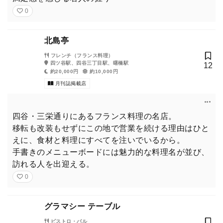
0
北島亭
フレンチ（フランス料理）
四ツ谷駅、四谷三丁目駅、曙橋駅
12
約20,000円
約10,000円
月刊誌掲載店
四谷・三栄通りにあるフランス料理の名店。
移転も改装もせずにこの地で営業を続ける理由はひと
えに、食材と料理にすべてを注いでいるから。
手書きのメニューボードには魅力的な料理名が並び、
訪れる人を出迎える。
0
グラマシー テーブル
ビストロ・バル