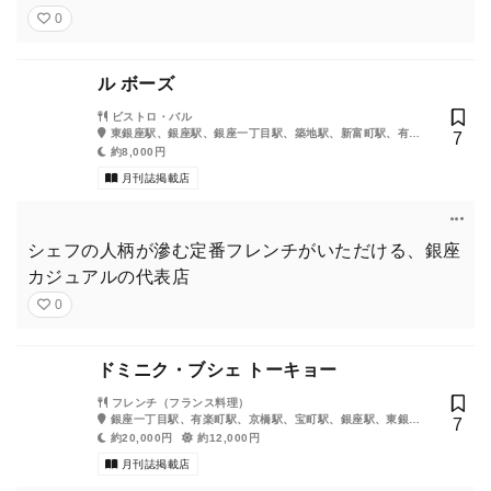
0
ル ボーズ
ビストロ・バル
東銀座駅、銀座駅、銀座一丁目駅、築地駅、新富町駅、有楽
7
町駅、宝町駅、築地市場駅、京橋駅、日比谷駅
約8,000円
月刊誌掲載店
シェフの人柄が滲む定番フレンチがいただける、銀座
カジュアルの代表店
0
ドミニク・ブシェ トーキョー
フレンチ（フランス料理）
銀座一丁目駅、有楽町駅、京橋駅、宝町駅、銀座駅、東銀座
7
駅、日比谷駅、東京駅、新富町駅
約20,000円
約12,000円
月刊誌掲載店