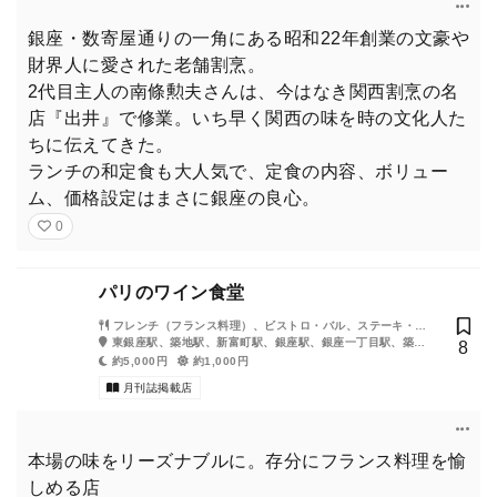
銀座・数寄屋通りの一角にある昭和22年創業の文豪や
財界人に愛された老舗割烹。
2代目主人の南條勲夫さんは、今はなき関西割烹の名
店『出井』で修業。いち早く関西の味を時の文化人た
ちに伝えてきた。
ランチの和定食も大人気で、定食の内容、ボリュー
ム、価格設定はまさに銀座の良心。
0
パリのワイン食堂
フレンチ（フランス料理）、ビストロ・バル、ステーキ・鉄
板焼き
東銀座駅、築地駅、新富町駅、銀座駅、銀座一丁目駅、築地
8
市場駅、宝町駅、有楽町駅、京橋駅
約5,000円
約1,000円
月刊誌掲載店
本場の味をリーズナブルに。存分にフランス料理を愉
しめる店