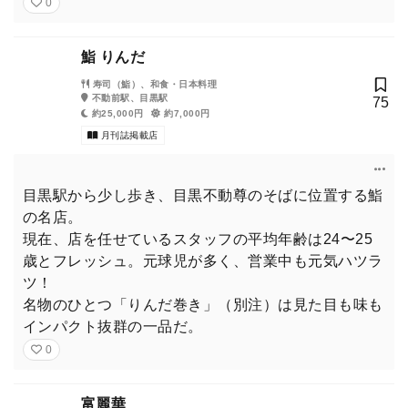
0
鮨 りんだ
寿司（鮨）、和食・日本料理
不動前駅、目黒駅
75
約25,000円
約7,000円
月刊誌掲載店
目黒駅から少し歩き、目黒不動尊のそばに位置する鮨
の名店。
現在、店を任せているスタッフの平均年齢は24〜25
歳とフレッシュ。元球児が多く、営業中も元気ハツラ
ツ！
名物のひとつ「りんだ巻き」（別注）は見た目も味も
インパクト抜群の一品だ。
0
富麗華