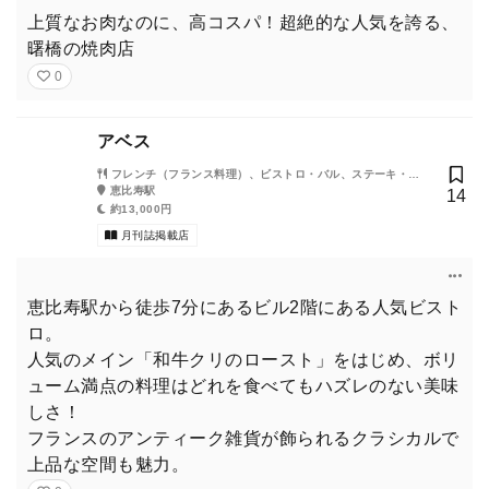
上質なお肉なのに、高コスパ！超絶的な人気を誇る、
曙橋の焼肉店
0
アベス
フレンチ（フランス料理）、ビストロ・バル、ステーキ・鉄
板焼き
恵比寿駅
14
約13,000円
月刊誌掲載店
恵比寿駅から徒歩7分にあるビル2階にある人気ビスト
ロ。
人気のメイン「和牛クリのロースト」をはじめ、ボリ
ューム満点の料理はどれを食べてもハズレのない美味
しさ！
フランスのアンティーク雑貨が飾られるクラシカルで
上品な空間も魅力。