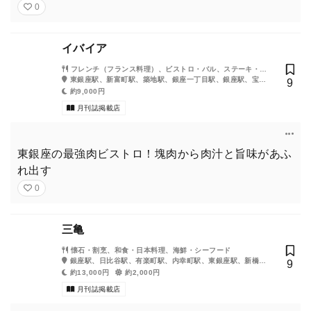
0
イバイア
フレンチ（フランス料理）、ビストロ・バル、ステーキ・鉄
板焼き、ダイニングバー
東銀座駅、新富町駅、築地駅、銀座一丁目駅、銀座駅、宝町
9
駅、京橋駅、築地市場駅、有楽町駅
約9,000円
月刊誌掲載店
東銀座の最強肉ビストロ！塊肉から肉汁と旨味があふ
れ出す
0
三亀
懐石・割烹、和食・日本料理、海鮮・シーフード
銀座駅、日比谷駅、有楽町駅、内幸町駅、東銀座駅、新橋
9
駅、銀座一丁目駅
約13,000円
約2,000円
月刊誌掲載店