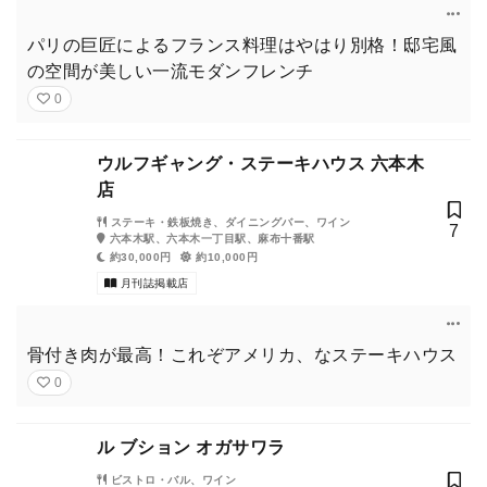
パリの巨匠によるフランス料理はやはり別格！邸宅風
の空間が美しい一流モダンフレンチ
0
ウルフギャング・ステーキハウス 六本木
店
ステーキ・鉄板焼き、ダイニングバー、ワイン
7
六本木駅、六本木一丁目駅、麻布十番駅
約30,000円
約10,000円
月刊誌掲載店
骨付き肉が最高！これぞアメリカ、なステーキハウス
0
ル ブション オガサワラ
ビストロ・バル、ワイン