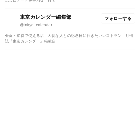
記念日デートを特別な一軒で
東京カレンダー編集部
フォローする
@tokyo_calendar
会食・接待で使える店
大切な人との記念日に行きたいレストラン
月刊
誌『東京カレンダー』掲載店