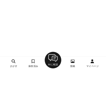
AIに相談
さがす
保存済み
投稿
マイページ