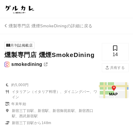
燻製専門店 燻煙SmokeDiningの詳細に戻る
月刊誌掲載店
燻製専門店 燻煙SmokeDining
14
smokedining
共有する
約5,000円
イタリアン（イタリア料理）、ダイニングバー、ワ
イン
年末年始
新宿三丁目駅、新宿駅、新宿御苑前駅、新宿西口
駅、西武新宿駅
新宿三丁目駅から148m