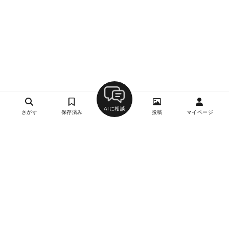
AIに相談
さがす
保存済み
投稿
マイページ