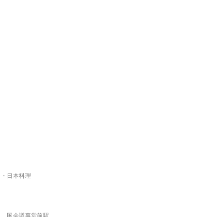
食・日本料理
駅、国会議事堂前駅