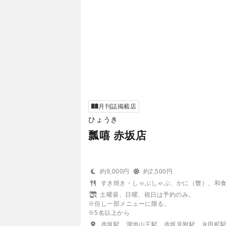
月刊誌掲載店
ひょうき
瓢嘻 赤坂店
約9,000円
約2,500円
すき焼き・しゃぶしゃぶ、かに（蟹）、和
土曜昼、日曜、祝日は予約のみ。
※但し一部メニューに限る。
※5名以上から
赤坂駅、溜池山王駅、赤坂見附駅、永田町