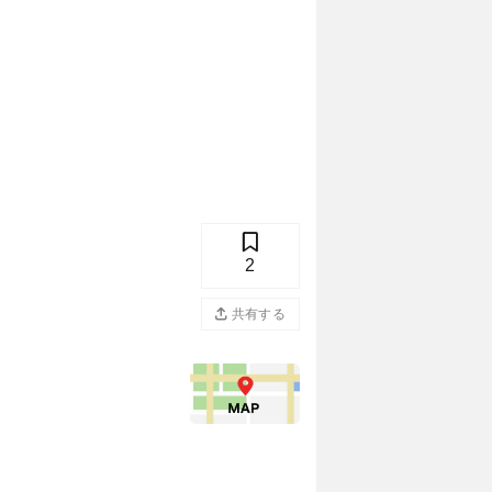
2
共有する