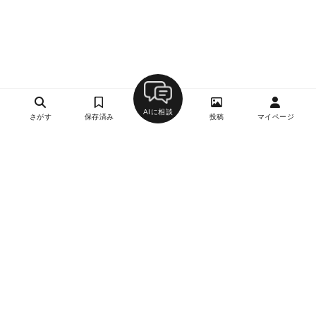
AIに相談
さがす
保存済み
投稿
マイページ