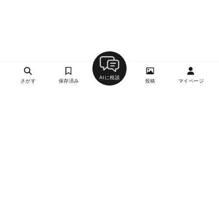
AIに相談
さがす
保存済み
投稿
マイページ