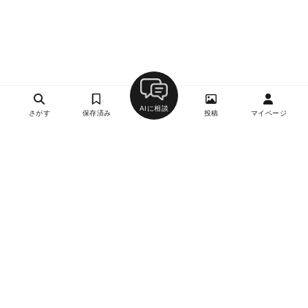
AIに相談
さがす
保存済み
投稿
マイページ