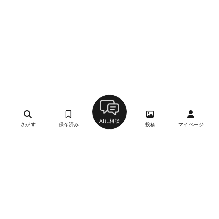
AIに相談
さがす
保存済み
投稿
マイページ