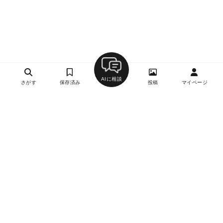
AIに相談
さがす
保存済み
投稿
マイページ