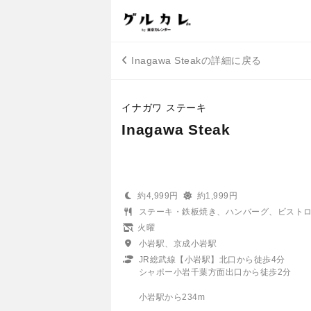
Inagawa Steakの詳細に戻る
イナガワ ステーキ
Inagawa Steak
約4,999円
約1,999円
ステーキ・鉄板焼き、ハンバーグ、ビスト
火曜
小岩駅、京成小岩駅
JR総武線【小岩駅】北口から徒歩4分
シャポー小岩千葉方面出口から徒歩2分
小岩駅から234m