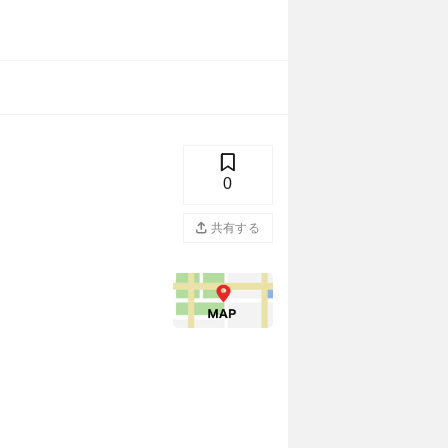
0
共有する