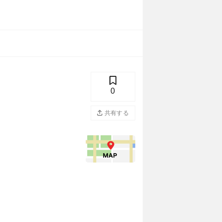
0
共有する