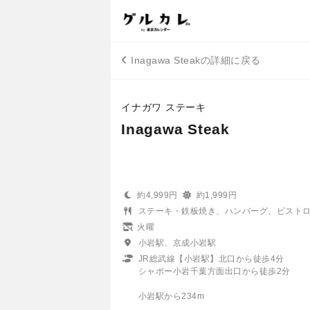
Inagawa Steakの詳細に戻る
イナガワ ステーキ
Inagawa Steak
約4,999円
約1,999円
ステーキ・鉄板焼き、ハンバーグ、ビスト
火曜
小岩駅、京成小岩駅
JR総武線【小岩駅】北口から徒歩4分
シャポー小岩千葉方面出口から徒歩2分
小岩駅から234m