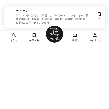
ラ・セヌ
フレンチ（フランス料理）、バー（BAR）、ウイスキー、日本
3
酒・焼酎、ワイン
内幸町駅、新橋駅、日比谷駅、銀座駅、汐留駅、虎ノ門駅
約8,000円
約3,000円
AIに相談
さがす
保存済み
投稿
マイページ