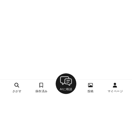
AIに相談
さがす
保存済み
投稿
マイページ