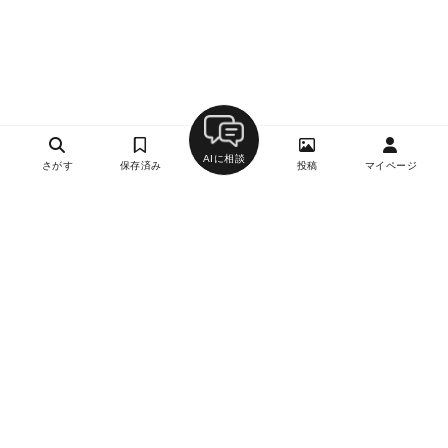
AIに相談
さがす
保存済み
投稿
マイページ