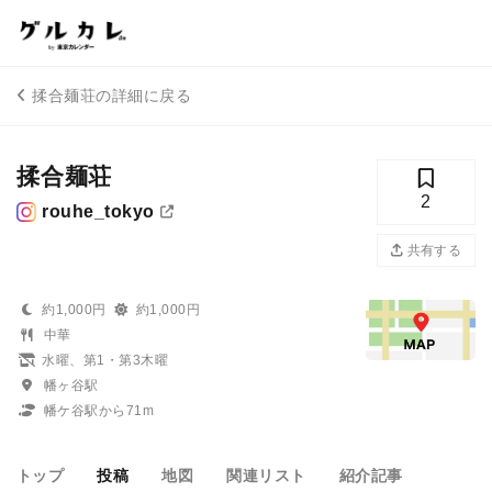
揉合麺荘の詳細に戻る
揉合麺荘
2
rouhe_tokyo
共有する
約1,000円
約1,000円
中華
水曜、第1・第3木曜
幡ヶ谷駅
幡ケ谷駅から71m
トップ
投稿
地図
関連リスト
紹介記事