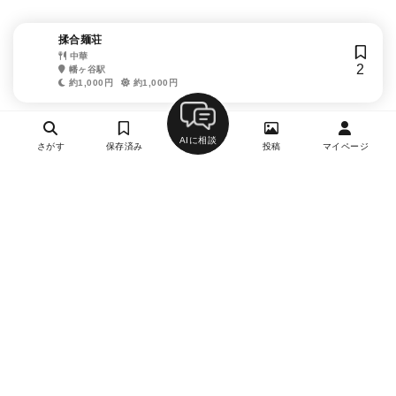
揉合麺荘
中華
2
幡ヶ谷駅
約1,000円
約1,000円
AIに相談
さがす
保存済み
投稿
マイページ