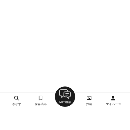
AIに相談
さがす
保存済み
投稿
マイページ