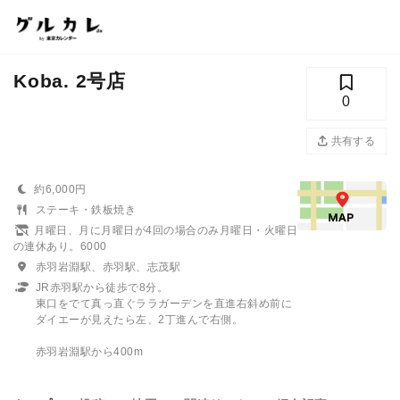
Koba. 2号店
0
共有する
約6,000円
ステーキ・鉄板焼き
月曜日、月に月曜日が4回の場合のみ月曜日・火曜日
の連休あり。6000
赤羽岩淵駅、赤羽駅、志茂駅
JR赤羽駅から徒歩で8分。
東口をでて真っ直ぐララガーデンを直進右斜め前に
ダイエーが見えたら左、2丁進んで右側。
赤羽岩淵駅から400m