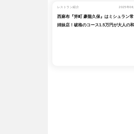
レストラン紹介
2025年0
西麻布『笄町 豪龍久保』はミシュラン常
姉妹店！破格のコース1.5万円が大人の
ートに最適