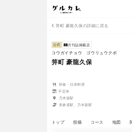
笄町 豪龍久保の詳細に戻る
公式
月刊誌掲載店
コウガイチョウ ゴウリュウクボ
笄町 豪龍久保
和食・日本料理
不定休
乃木坂駅
表参道駅、乃木坂駅
トップ
投稿
コース
地図