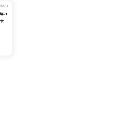
8月22日
連の
和食デ