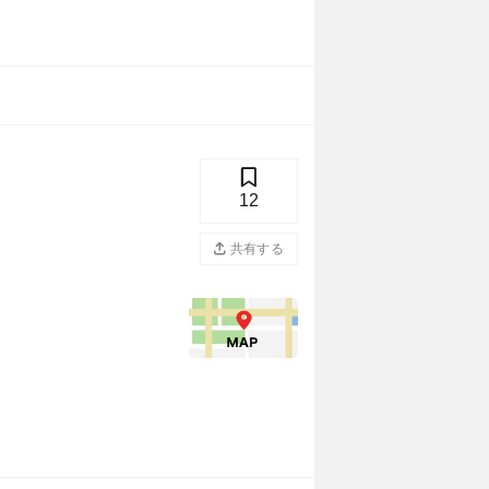
12
共有する