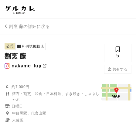
割烹 藤の詳細に戻る
公式
月刊誌掲載店
割烹 藤
5
nakame_fuji
共有する
約7,000円
懐石・割烹、和食・日本料理、すき焼き・しゃぶし
ゃぶ
日曜日
中目黒駅、代官山駅
未確認