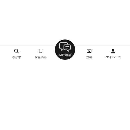
AIに相談
さがす
保存済み
投稿
マイページ