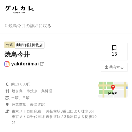
焼鳥今井の詳細に戻る
公式
月刊誌掲載店
焼鳥今井
13
yakitoriimai
共有する
約13,000円
焼き鳥・串焼き・鳥料理
土曜、日曜
外苑前駅、表参道駅
東京メトロ銀座線 外苑前駅3番出口より徒歩6分
東京メトロ千代田線 表参道駅Ａ2番出口より徒歩10
分