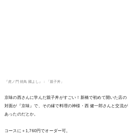
『虎ノ門 焼鳥 國よし』：「親子丼」
京味の西さんに学んだ親子丼がすごい！新橋で初めて開いた店の
対面が『京味』で、その縁で料理の神様・西 健一郎さんと交流が
あったのだとか。
コースに＋1,760円でオーダー可。