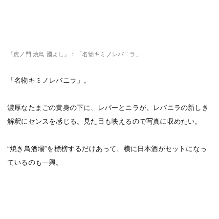
『虎ノ門 焼鳥 國よし』：「名物キミノレバニラ」
「名物キミノレバニラ」。
濃厚なたまごの黄身の下に、レバーとニラが。レバニラの新しき
解釈にセンスを感じる。見た目も映えるので写真に収めたい。
“焼き鳥酒場”を標榜するだけあって、横に日本酒がセットになっ
ているのも一興。