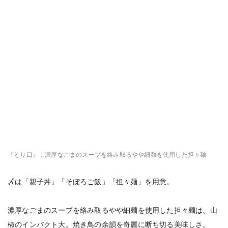
『とり口』：濃厚なごまのスープを絡み取るやや細麺を使用した担々麺
〆は「親子丼」「そぼろご飯」「担々麺」を用意。
濃厚なごまのスープを絡み取るやや細麺を使用した担々麺は、山
椒のインパクト大。焼き鳥の余韻を奇麗に断ち切る美味しさ。