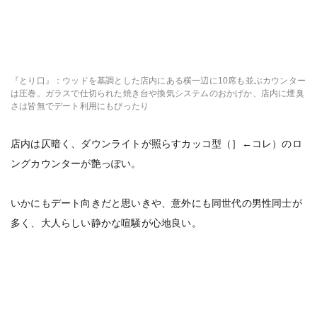
『とり口』：ウッドを基調とした店内にある横一辺に10席も並ぶカウンター
は圧巻。ガラスで仕切られた焼き台や換気システムのおかげか、店内に煙臭
さは皆無でデート利用にもぴったり
店内は仄暗く、ダウンライトが照らすカッコ型（］←コレ）のロ
ングカウンターが艶っぽい。
いかにもデート向きだと思いきや、意外にも同世代の男性同士が
多く、大人らしい静かな喧騒が心地良い。