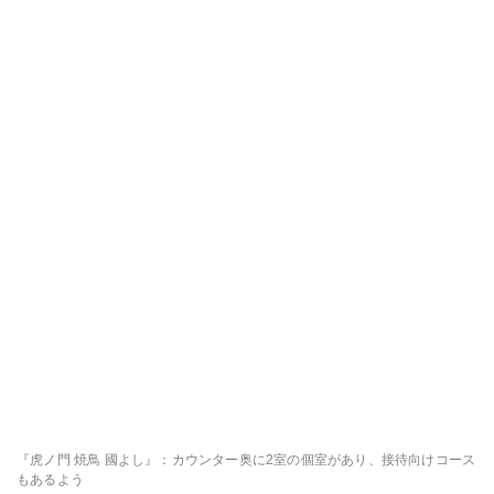
『虎ノ門 焼鳥 國よし』：カウンター奥に2室の個室があり、接待向けコース
もあるよう