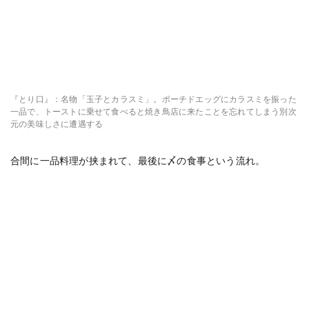
『とり口』：名物「玉子とカラスミ」。ポーチドエッグにカラスミを振った
一品で、トーストに乗せて食べると焼き鳥店に来たことを忘れてしまう別次
元の美味しさに遭遇する
合間に一品料理が挟まれて、最後に〆の食事という流れ。