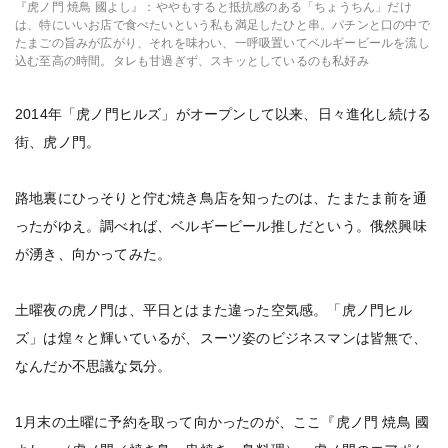
『虎ノ門 焼鳥 國よし』：ややもすると抵抗感のある「ちょうちん」だけ
は、特にいいお店で食べたいという私も満足したひと串。パチンと口の中で
たまごの旨みが広がり、それを味わい、一呼吸置いてベルギービールを流し
込む至高の時間。タレも甘過ぎず、スキッとしているのも私好み
2014年「虎ノ門ヒルズ」がオープンして以来、日々進化し続ける
街、虎ノ門。
路地裏にひっそりと佇む焼き鳥店を知ったのは、たまたま前を通
ったがゆえ。調べれば、ベルギービール推しだという。俄然興味
が湧き、向かってみた。
土曜夜の虎ノ門は、平日とはまた違った空気感。「虎ノ門ヒル
ズ」は煌々と輝いているが、スーツ姿のビジネスマンは皆無で、
なんだか不思議な気分。
1月末の土曜に予約を取って向かったのが、ここ『虎ノ門 焼鳥 國