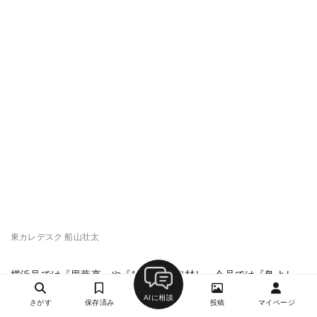
東カレデスク 船山壮太
横浜号では『里葉亭』や『1000』を取材し、今号では『鳥よし』
や『鳥しき』一門の店を取材。焼き鳥の名店を全速力で駆け抜け
AIに相談
さがす
保存済み
投稿
マイページ
ている。