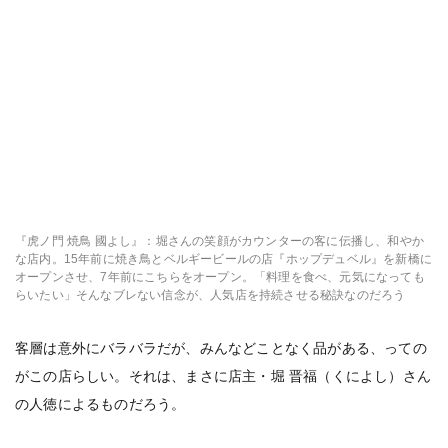
『虎ノ門 焼鳥 國よし』：堀さんの笑顔がカウンターの客に伝播し、和やか
な店内。15年前に焼き鳥とベルギービールの店『ホップデュベル』を新橋に
オープンさせ、7年前にこちらをオープン。「料理を食べ、元気になっても
らいたい」そんなブレない信念が、人気店を持続させる秘訣なのだろう
客層は意外にバラバラだが、みんなどことなく品がある、っての
がこの店らしい。それは、まさに店主・堀 晋福（くによし）さん
の人徳によるものだろう。