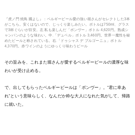
『虎ノ門 焼鳥 國よし』：ベルギービール愛の強い堀さんがセレクトした3本
がこちら。安くはないので、じっくり楽しみたい。ボトルは750ml、グラス
で3杯ぐらいが目安。左.私も楽しんだ「ボンヴー」ボトル 4,620円。熟成シ
ャンパンのような味わい。中.「デュベル」ボトル 3,460円。世界一魔性を秘
めたビールと称されている。右.「ドゥシャス デ ブルゴーニュ」ボトル
4,370円。赤ワインのようにゆっくり味わうビール
その旨みを、これまた堀さんが愛するベルギービールの濃厚な味
わいが受け止める。
で、出してもらったベルギービールは「ボンヴー」。“君に幸あ
れ”という意味らしく、なんだか粋な大人になれた気がして、帰路
に就いた。