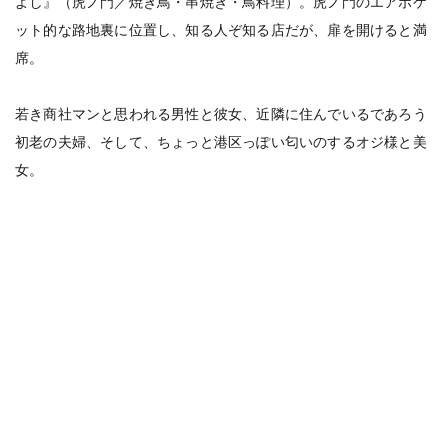
よし』（虎ノ門／焼き鳥・串焼き・鳥料理）。虎ノ門のエアポケ
ット的な路地裏に位置し、知る人ぞ知る店だが、扉を開けると満
席。
若き商社マンと思われる男性と彼女、近隣に住んでいるであろう
初老の夫婦、そして、ちょっと港区っぽい匂いのするオジ様と美
女。