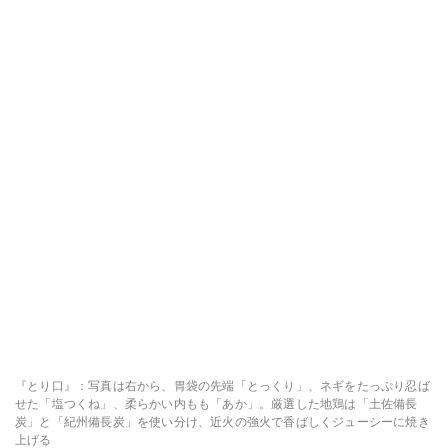
『とり口』：写真は右から、胃袋の先端「とっくり」、ネギをたっぷり忍ば
せた「塩つくね」、柔らかい内もも「あか」。厳選した地鶏は「土佐備長
炭」と「紀州備長炭」を使い分け、近火の強火で香ばしくジューシーに焼き
上げる