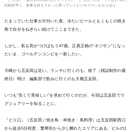
『とり口』：某日19:00頃のエントランス。『とり口』のオープンは17:00と
比較的早く、食事を終えてさっと帰っていくビジネスマンもちらほら
たまっていた仕事が片付いた夜。冷たいビールともくもくの焼き
鳥で自分をねぎらい続けてここまできた。
しかし、私も気がつけばもう47歳。正真正銘の“オジサン”になっ
たいま、ゴールデンコンビを一新したい。
大崎から五反田は近い。ランチに行くのも、校了（雑誌制作の最
終日）明け、編集部で飲みに行くのも大概五反田。
いつも“安くて美味しい”を求めて行くのだが、今回は五反田でラ
グジュアリーを知ることに。
『とり口』（五反田／焼き鳥・串焼き・鳥料理）は五反田駅西口
から徒歩5分程度、繁華街から少し離れたエリアにある。ビルの1