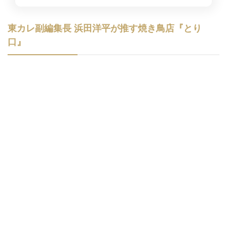
東カレ副編集長 浜田洋平が推す焼き鳥店『とり
口』