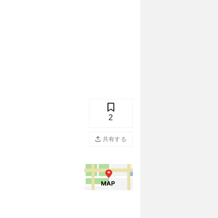
2
共有する