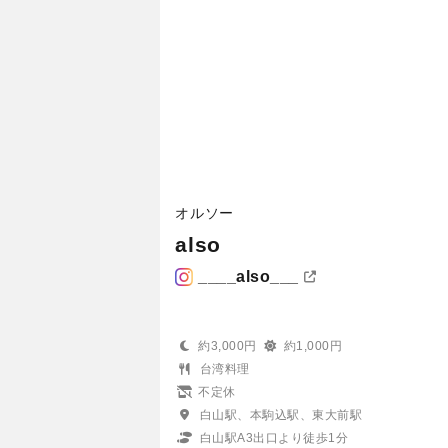
オルソー
also
____also___
約3,000円
約1,000円
台湾料理
不定休
白山駅、本駒込駅、東大前駅
白山駅A3出口より徒歩1分