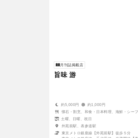
月刊誌掲載店
旨味 游
約5,000円
約1,000円
懐石・割烹、和食・日本料理、海鮮・シー
土曜、日曜、祝日
外苑前駅、表参道駅
東京メトロ銀座線【外苑前駅】徒歩５分