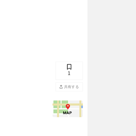
1
共有する