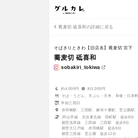
蕎麦切 砥喜和の詳細に戻る
そばきりときわ【旧店名】蕎麦切 宮下
蕎麦切 砥喜和
sobakiri_tokiwa
約4,000円
約1,000円
そば・うどん、天ぷら・天丼、和食・日本
年始三箇日
赤羽橋駅、三田駅、麻布十番駅、芝公園駅
JR山手線 京浜東北線 田町駅 徒歩8分
都営浅草線 三田線 三田駅 徒歩8分
都営大江戸線 赤羽橋駅 徒歩6分
都営三田線 芝公園 徒歩12分