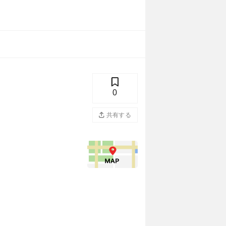
0
共有する