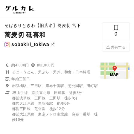
そばきりときわ【旧店名】蕎麦切 宮下
蕎麦切 砥喜和
0
sobakiri_tokiwa
共有する
約4,000円
約1,000円
そば・うどん、天ぷら・天丼、和食・日本料理
年始三箇日
赤羽橋駅、三田駅、麻布十番駅、芝公園駅、田町駅
JR山手線 京浜東北線 田町駅 徒歩8分
都営浅草線 三田線 三田駅 徒歩8分
都営大江戸線 赤羽橋駅 徒歩6分
都営三田線 芝公園 徒歩12分
都営大江戸線 東京メトロ南北線 麻布十番駅 徒
歩10分