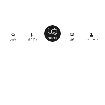
AIに相談
さがす
保存済み
投稿
マイページ