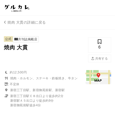
焼肉 大貫の詳細に戻る
公式
月刊誌掲載店
焼肉 大貫
6
共有する
約12,500円
焼肉・ホルモン、ステーキ・鉄板焼き、牛タン
不定休
新宿三丁目駅、新宿御苑前駅、新宿駅
新宿三丁目駅Ｃ８出口より徒歩約2分
新宿駅Ａ５出口より徒歩約9分
新宿御苑前駅徒歩4分