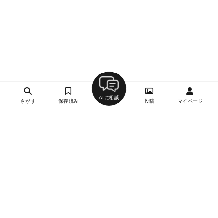
AIに相談
さがす
保存済み
投稿
マイページ