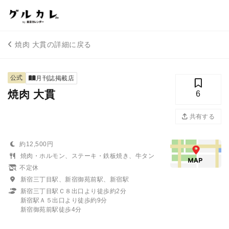
焼肉 大貫の詳細に戻る
公式
月刊誌掲載店
焼肉 大貫
6
共有する
約12,500円
焼肉・ホルモン、ステーキ・鉄板焼き、牛タン
不定休
新宿三丁目駅、新宿御苑前駅、新宿駅
新宿三丁目駅Ｃ８出口より徒歩約2分
新宿駅Ａ５出口より徒歩約9分
新宿御苑前駅徒歩4分