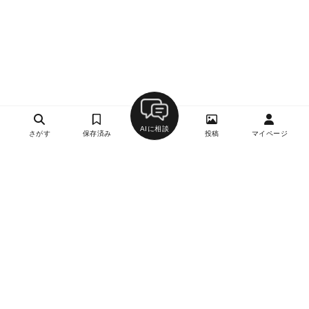
AIに相談
さがす
保存済み
投稿
マイページ